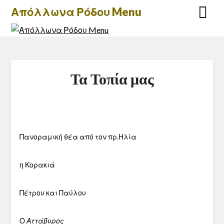
Skip
Απόλλωνα Ρόδου Menu
to
content
Τα Τοπία μας
Πανοραμική θέα από τον πρ.Ηλία
η Κορακιά
Πέτρου και Παύλου
Ο
Αττάβυρος