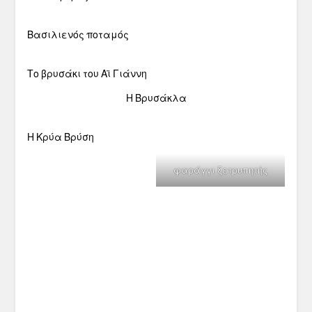
Βασιλιενός ποταμός
Το βρυσάκι του Αϊ Γιάννη
Η Βρυσάκλα
Η Κρύα Βρύση
φαράγγι ξετρυπητής