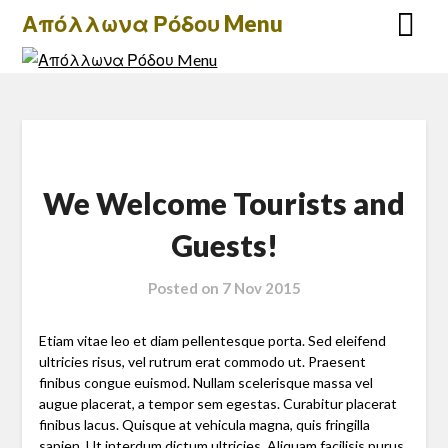
Skip
Απόλλωνα Ρόδου Menu
to
content
We Welcome Tourists and
Guests!
Posted on
7 Nov 2015
Etiam vitae leo et diam pellentesque porta. Sed eleifend
ultricies risus, vel rutrum erat commodo ut. Praesent
finibus congue euismod. Nullam scelerisque massa vel
augue placerat, a tempor sem egestas. Curabitur placerat
finibus lacus. Quisque at vehicula magna, quis fringilla
sapien. Ut interdum dictum ultricies. Aliquam facilisis purus