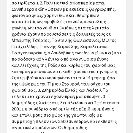
σατιρίζεται). 2. Πολιτιστικά αποσπερίσματα.
15νθήμερο εκδηλώσεων με εκθέσεις ζωγραφικής,
φωτογραφίας, χορευτικών και θεατρικών
παραστάσεων, προβολές ταινιών, συναυλίες
επώνυμων τραγουδιστών (όπως στα τελευταία
χρόνια έχουν παρουσιάσει τις δουλειές τους οι:
Μπάμπης Τσέρτος, Παντελής Θαλασσινός, Μίλτος
Πασχαλίδης, Γιάννης Χαρούλης, Χαράλαμπος
Γαργανουράκης, ο Λουδοβίκος των Ανωγείων κ.α.) και
παραδοσιακά γλέντια από αναγνωρισμένους
καλλιτέχνες της Ρόδου και κυρίως του χωριού μας
και πραγματοποιούνται κάθε χρόνο από την πρώτη
Σεπτεμβρίου και κορυφώνονται την 14η την ημέρα
της υψώσεως του Τίμιου Σταυρού, πολιούχου του
χωριού μας. 3. Διημερίδα Ελιάς και Λαδιού. Τα
τελευταία χρόνια έχουν πραγματοποιηθεί 3
διημερίδες ελιάς και ελαιόλαδου ανά 2ετία από το
2001 με συνέδρια από ομιλητές εξειδικευμένους
και επώνυμους στο χώρο της γεωπονικής με
συμμετοχή πλέον των 3500 συνέδρων και εκθέσεις
αγροτικών προϊόντων. Οι διημερίδες