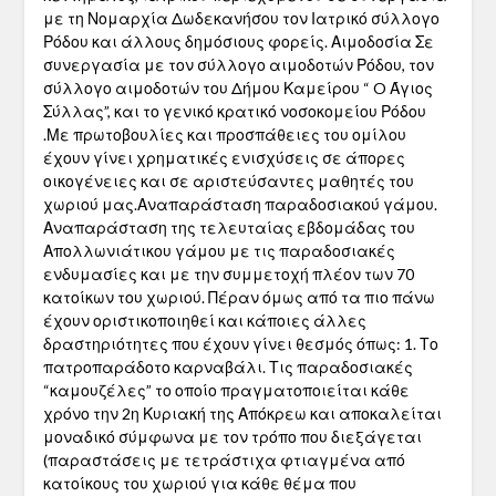
με τη Νομαρχία Δωδεκανήσου τον Ιατρικό σύλλογο
Ρόδου και άλλους δημόσιους φορείς. Αιμοδοσία Σε
συνεργασία με τον σύλλογο αιμοδοτών Ρόδου, τον
σύλλογο αιμοδοτών του Δήμου Καμείρου “ O Άγιος
Σύλλας”, και το γενικό κρατικό νοσοκομείου Ρόδου
.Με πρωτοβουλίες και προσπάθειες του ομίλου
έχουν γίνει χρηματικές ενισχύσεις σε άπορες
οικογένειες και σε αριστεύσαντες μαθητές του
χωριού μας.Αναπαράσταση παραδοσιακού γάμου.
Αναπαράσταση της τελευταίας εβδομάδας του
Απολλωνιάτικου γάμου με τις παραδοσιακές
ενδυμασίες και με την συμμετοχή πλέον των 70
κατοίκων του χωριού. Πέραν όμως από τα πιο πάνω
έχουν οριστικοποιηθεί και κάποιες άλλες
δραστηριότητες που έχουν γίνει θεσμός όπως: 1. Το
πατροπαράδοτο καρναβάλι. Τις παραδοσιακές
“καμουζέλες” το οποίο πραγματοποιείται κάθε
χρόνο την 2η Κυριακή της Απόκρεω και αποκαλείται
μοναδικό σύμφωνα με τον τρόπο που διεξάγεται
(παραστάσεις με τετράστιχα φτιαγμένα από
κατοίκους του χωριού για κάθε θέμα που