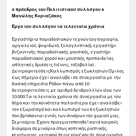
ο πρόεδρος του Πολιτιστικού συλλόγου κ
Μανώλης Κυριαζάκος
Έργο του συλλόγου τα τελευταία χρόνια
Εργαστήρια παραδοσιακών τεχνών (αγιογραφία,
αργαλειού, ψυφιδωτό, ξυλογλυπτική), εργαστήρι
βυζαντινής-παραδοσιακής μουσικής, εγαστήρι
παραδοσιακού χορού και μουσικής προπαιδείας
αθλητικές δράσεις (τέννις, τοξοβολία) .
ΔεντροφυτεύσειςΚαλλωπισμός εξωκλησιών Όμιλος
έως σήμερα έχει αναλάβει σε συνεργασία με την
δασική υπηρεσία Ρόδου πάνω από 10
δεντροφυτεύσεις με αριθμό δενδρυλλίων άνω των
10.000.Τα τελευταία χρόνια σε συνεργασία με τον
δήμο και την κοινότητα παλαιότερα έχει αναλάβει
τον εξωραϊσμό και καλλωπισμό των 6 εξωκλησιών
που βρίσκονται εντός των συνόρων του χωριού μας.
Σεμινάρια. Έχουν πραγματοποιηθεί κατά καιρούς
διάφορα σεμινάρια όπως κοπτικής ραπτικής,
κεντήματος, ιατρικού περιεχομένου σε συνεργασία