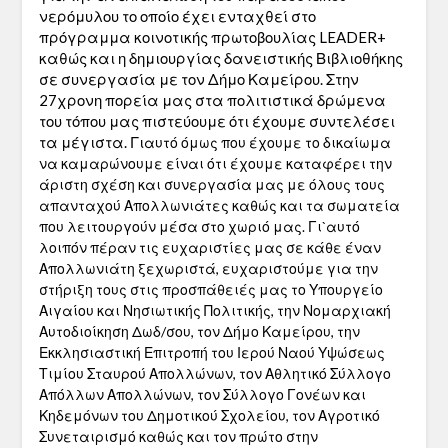
νερόμυλου το οποίο έχει ενταχθεί στο
πρόγραμμα κοινοτικής πρωτοβουλίας LEADER+
καθώς και η δημιουργίας δανειστικής Βιβλιοθήκης
σε συνεργασία με τον Δήμο Καμείρου. Στην
27χρονη πορεία μας στα πολιτιστικά δρώμενα
του τόπου μας πιστεύουμε ότι έχουμε συντελέσει
τα μέγιστα. Γι
αυτό όμως που έχουμε το δικαίωμα
να καμαρώνουμε είναι ότι έχουμε καταφέρει την
άριστη σχέση και συνεργασία μας με όλους τους
απανταχού Απολλωνιάτες καθώς και τα σωματεία
που λειτουργούν μέσα στο χωριό μας. Γι`αυτό
λοιπόν πέραν τις ευχαριστίες μας σε κάθε έναν
Απολλωνιάτη ξεχωριστά, ευχαριστούμε για την
στήριξη τους στις προσπάθειές μας το Υπουργείο
Αιγαίου και Νησιωτικής Πολιτικής, την Νομαρχιακή
Αυτοδιοίκηση Δωδ/σου, τον Δήμο Καμείρου, την
Εκκλησιαστική Επιτροπή του Ιερού Ναού Υψώσεως
Τιμίου Σταυρού Απολλώνων, τον Αθλητικό Σύλλογο
Απόλλων Απολλώνων, τον Σύλλογο Γονέων και
Κηδεμόνων του Δημοτικού Σχολείου, τον Αγροτικό
Συνεταιρισμό καθώς και τον πρώτο στην