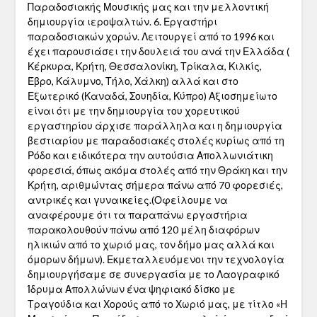
Παραδοσιακής Μουσικής μας και την μελλοντική
δημιουργία ιεροψαλτών. 6. Εργαστήρι
παραδοσιακών χορών. Λειτουργεί από το 1996 και
έχει παρουσιάσει την δουλειά του ανά την Ελλάδα (
Κέρκυρα, Κρήτη, Θεσσαλονίκη, Τρίκαλα, Κιλκίς,
Έβρο, Κάλυμνο, Τήλο, Χάλκη) αλλά και στο
Εξωτερικό (Καναδά, Σουηδία, Κύπρο) Αξιοσημείωτο
είναι ότι με την δημιουργία του χορευτικού
εργαστηρίου άρχισε παράλληλα και η δημιουργία
βεστιαρίου με παραδοσιακές στολές κυρίως από τη
Ρόδο και ειδικότερα την αυτούσια Απολλωνιάτικη
φορεσιά, όπως ακόμα στολές από την Θράκη και την
Κρήτη, αριθμώντας σήμερα πάνω από 70 φορεσιές,
αντρικές και γυναικείες.(Οφείλουμε να
αναφέρουμε ότι τα παραπάνω εργαστήρια
παρακολουθούν πάνω από 120 μέλη διαφόρων
ηλικιών από το χωριό μας, τον δήμο μας αλλά και
όμορων δήμων). Εκμεταλλευόμενοι την τεχνολογία
δημιουργήσαμε σε συνεργασία με το Λαογραφικό
Ίδρυμα Απολλώνων ένα ψηφιακό δίσκο με
Τραγούδια και Χορούς από το Χωριό μας, με τίτλο «Η