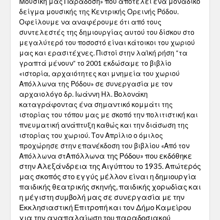
Μουσική μας Παράδοση» που αποτελεί ένα μοναδικό
δείγμα μουσικής της Κεντρικής Ορεινής Ρόδου.
Οφείλουμε να αναφέρουμε ότι από τους
συντελεστές της δημιουργίας αυτού του δίσκου στο
μεγαλύτερό του ποσοστό είναι κάτοικοι του χωριού
μας και ερασιτέχνες. Πιστοί στην λαϊκή ρήση “τα
γραπτά μένουν” το 2001 εκδώσαμε το βιβλίο
«ιστορία, αρχαιότητες και μνημεία του χωριού
Απόλλωνα της Ρόδου» σε συνεργασία με τον
αρχαιολόγο δρ. Ιωάννη Ηλ. Βολονάκη
καταγράφοντας ένα σημαντικό κομμάτι της
ιστορίας του τόπου μας με σκοπό την πολιτιστική και
πνευματική ανάπτυξη καθώς και την διάσωση της
ιστορίας του χωριού. Τον Απρίλιο ο όμιλος
προχώρησε στην επανέκδοση του βιβλίου «Από τον
Απόλλωνα της Ρόδου» που εκδόθηκε
Απόλλωνα στ
στην Αλεξάνδρεια της Αιγύπτου το 1935. Απώτερός
μας σκοπός στο εγγύς μέλλον είναι η δημιουργία
παιδικής θεατρικής σκηνής, παιδικής χορωδίας και
η μέγιστη συμβολή μας σε συνεργασία με την
Εκκλησιαστική Επιτροπή και τον Δήμο Καμείρου
για την αναπαλαίωση του παραδοσιακού