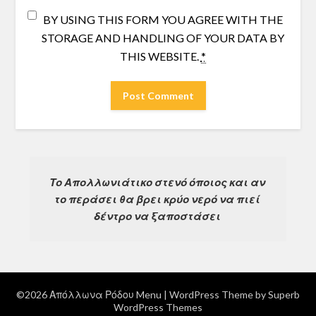
BY USING THIS FORM YOU AGREE WITH THE
STORAGE AND HANDLING OF YOUR DATA BY
THIS WEBSITE.
*
Το Απολλωνιάτικο στενό όποιος και αν 
το περάσει θα βρει κρύο νερό να πιεί 
δέντρο να ξαποστάσει 
©2026 Απόλλωνα Ρόδου Menu
| WordPress Theme by
Superb
WordPress Themes