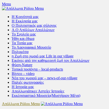
Skip
Menu
to
content
Η Κοινότητά μας
Η Εκκλησία μας
Ο Πολιτιστικός μας σύλογος
Α.Ο Απόλλων Απολλώνων
Το Σχολείο μας
Ήθη και έθιμα
Τα Τοπία μας
Το Λαογραφικό Μουσείο
Πολυμέσα
η Ζωή στο χωριό μας Life in our village
Εικόνες από την καθημερινή ζωή τον Απολλώνων
Φύση-Nature
Τοπικά προϊόντα – local-products
Βίντεο – video
Νέα του χωριού μας – news-of-our-village
Παλιές φωτογραφίες
Η Ιστορία μας
Απολλωνιάτικες Αστείες Ιστορίες
Εκκλησιαστικό Μουσείο(Μυστήριον Μέγα)
Απόλλωνα Ρόδου Menu