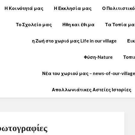
Η Κοινότητά μας
Η Εκκλησία μας
Ο Πολιτιστικ
Το Σχολείο μας
Ήθη και έθιμα
Τα Τοπία μα
η Ζωή στο χωριό μας Life in our village
Εικ
Φύση-Nature
Τοπι
Νέα του χωριού μας – news-of-our-villag
Απολλωνιάτικες Αστείες Ιστορίες
φωτογραφίες