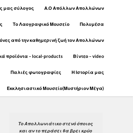
ός μας σύλογος
Α.Ο Απόλλων Απολλώνων
ς
Το Λαογραφικό Μουσείο
Πολυμέσα
όνες από την καθημερινή ζωή τον Απολλώνων
κά προϊόντα – local-products
Βίντεο – video
e
Παλιές φωτογραφίες
Η Ιστορία μας
Εκκλησιαστικό Μουσείο(Μυστήριον Μέγα)
Το Απολλωνιάτικο στενό όποιος 
και αν το περάσει θα βρει κρύο 