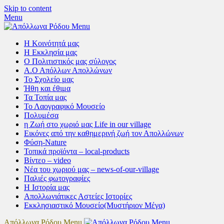
Skip to content
Menu
Η Κοινότητά μας
Η Εκκλησία μας
Ο Πολιτιστικός μας σύλογος
Α.Ο Απόλλων Απολλώνων
Το Σχολείο μας
Ήθη και έθιμα
Τα Τοπία μας
Το Λαογραφικό Μουσείο
Πολυμέσα
η Ζωή στο χωριό μας Life in our village
Εικόνες από την καθημερινή ζωή τον Απολλώνων
Φύση-Nature
Τοπικά προϊόντα – local-products
Βίντεο – video
Νέα του χωριού μας – news-of-our-village
Παλιές φωτογραφίες
Η Ιστορία μας
Απολλωνιάτικες Αστείες Ιστορίες
Εκκλησιαστικό Μουσείο(Μυστήριον Μέγα)
Απόλλωνα Ρόδου Menu