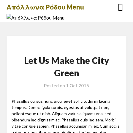
Skip
Απόλλωνα Ρόδου Menu
to
content
Let Us Make the City
Green
Posted on
1 Oct 2015
Phasellus cursus nunc arcu, eget sollicitudin mi lacinia
tempus. Donec ligula turpis, egestas at volutpat non,
pellentesque ut nibh. Aliquam varius aliquam urna, sed
bibendum leo dignissim ac. Phasellus quis leo sem. Morbi
vitae congue sapien. Phasellus accumsan mi ex. Cum sociis
natoque penatibus et magnis dis parturient montes,