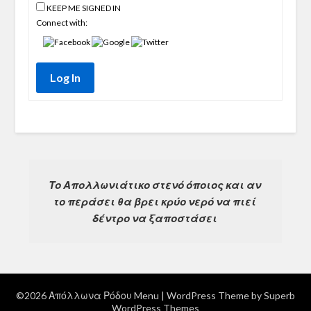
KEEP ME SIGNED IN
Connect with:
Log In
Το Απολλωνιάτικο στενό όποιος και αν 
το περάσει θα βρει κρύο νερό να πιεί 
δέντρο να ξαποστάσει 
©2026 Απόλλωνα Ρόδου Menu
| WordPress Theme by
Superb
WordPress Themes