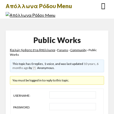
Skip
Απόλλωνα Ρόδου Menu
to
content
Public Works
Καλώς ήρθατε στα Απόλλωνα
›
Forums
›
Community
›
Public
Works
This topic has 0 replies, 1 voice, and was last updated
10 years, 6
months ago
by
Anonymous
.
You must be logged in to reply to this topic.
USERNAME:
PASSWORD: