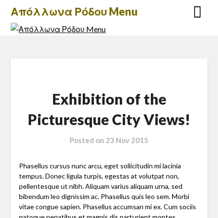
Skip
Απόλλωνα Ρόδου Menu
to
content
Exhibition of the
Picturesque City Views!
Posted on
23 Nov 2015
Phasellus cursus nunc arcu, eget sollicitudin mi lacinia
tempus. Donec ligula turpis, egestas at volutpat non,
pellentesque ut nibh. Aliquam varius aliquam urna, sed
bibendum leo dignissim ac. Phasellus quis leo sem. Morbi
vitae congue sapien. Phasellus accumsan mi ex. Cum sociis
natoque penatibus et magnis dis parturient montes,