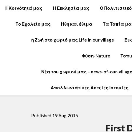
Η Κοινότητά μας
Η Εκκλησία μας
Ο Πολιτιστικ
Το Σχολείο μας
Ήθη και έθιμα
Τα Τοπία μα
η Ζωή στο χωριό μας Life in our village
Εικ
Φύση-Nature
Τοπι
Νέα του χωριού μας – news-of-our-villag
Απολλωνιάτικες Αστείες Ιστορίες
Published 19 Aug 2015
First 