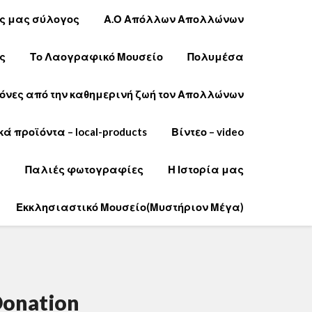
ός μας σύλογος
Α.Ο Απόλλων Απολλώνων
ς
Το Λαογραφικό Μουσείο
Πολυμέσα
όνες από την καθημερινή ζωή τον Απολλώνων
κά προϊόντα – local-products
Βίντεο – video
e
Παλιές φωτογραφίες
Η Ιστορία μας
Εκκλησιαστικό Μουσείο(Μυστήριον Μέγα)
Donation