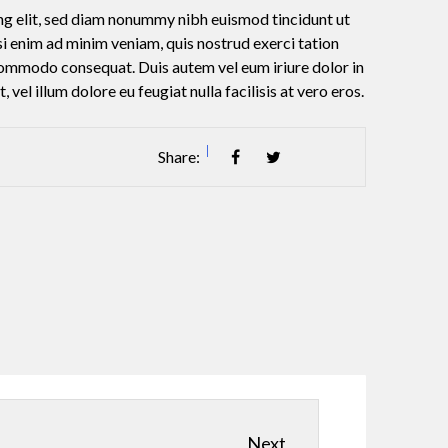
ng elit, sed diam nonummy nibh euismod tincidunt ut
i enim ad minim veniam, quis nostrud exerci tation
a commodo consequat. Duis autem vel eum iriure dolor in
 vel illum dolore eu feugiat nulla facilisis at vero eros.
Share:
Next